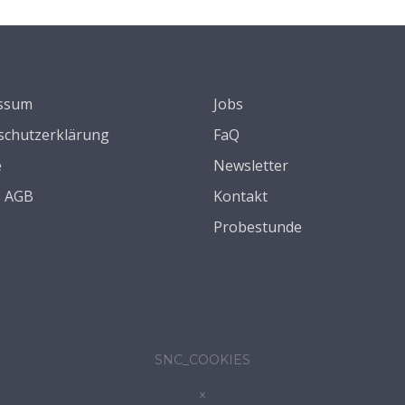
ssum
Jobs
schutzerklärung
FaQ
e
Newsletter
s AGB
Kontakt
Probestunde
SNC_COOKIES
×