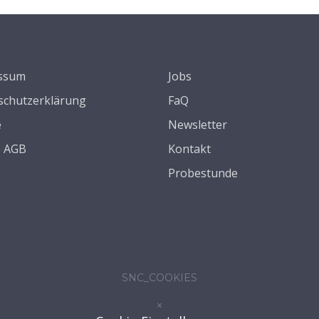
ssum
Jobs
schutzerklärung
FaQ
e
Newsletter
s AGB
Kontakt
Probestunde
SNC_COOKIES
×